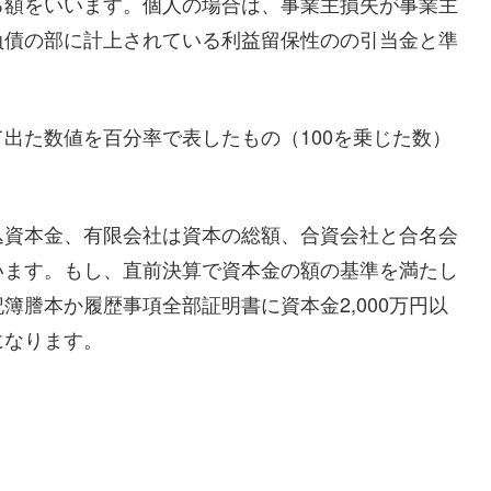
る額をいいます。個人の場合は、事業主損失が事業主
負債の部に計上されている利益留保性のの引当金と準
出た数値を百分率で表したもの（100を乗じた数）
込資本金、有限会社は資本の総額、合資会社と合名会
います。もし、直前決算で資本金の額の基準を満たし
簿謄本か履歴事項全部証明書に資本金2,000万円以
になります。