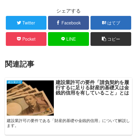
シェアする
Twitter
Facebook
はてブ
Pocket
LINE
コピー
関連記事
建設業許可の要件「請負契約を履
建設業許可
行するに足りる財産的基礎又は金
銭的信用を有していること」とは
建設業許可の要件である「財産的基礎や金銭的信用」について解説し
ます。